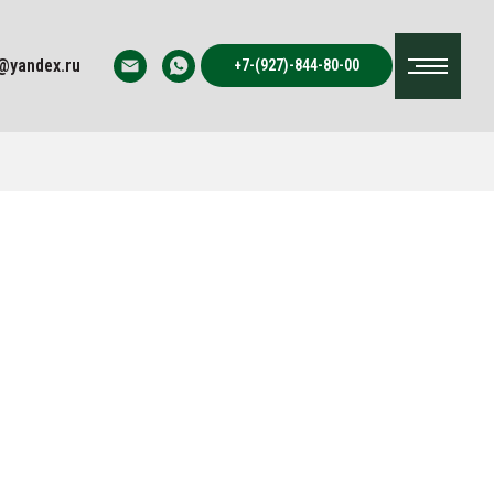
@yandex.ru
+7-(927)-844-80-00