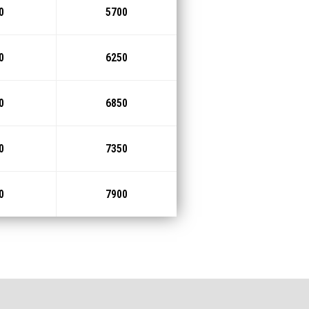
0
5700
0
6250
0
6850
0
7350
0
7900