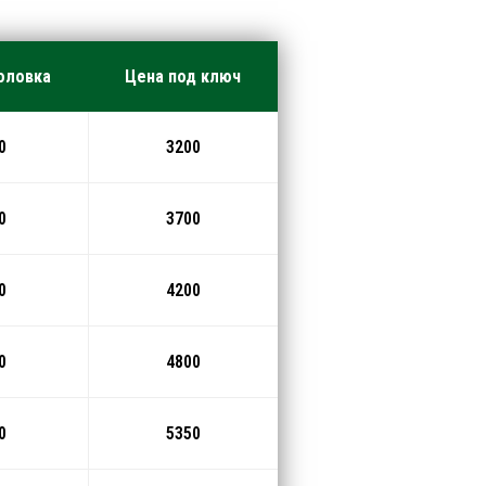
оловка
Цена под ключ
0
3200
0
3700
0
4200
0
4800
0
5350